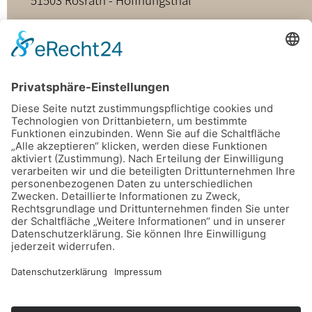
02205 - 898349
buero@hospizdienst-roesrath.de
Home
Datenschutz
Impressum
Mitmachen
Satzung
Mitglied werden
Facebook
Instagram