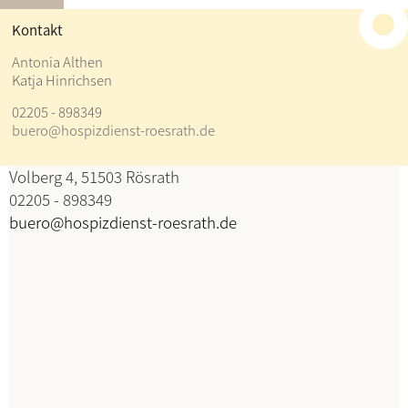
≡
Kontakt
Kontakt
Antonia Althen
Katja Hinrichsen
Antonia Althen
02205 - 898349
Katja Hinrichsen
buero@hospizdienst-roesrath.de
Koordination
Volberg 4, 51503 Rösrath
02205 - 898349
buero@hospizdienst-roesrath.de