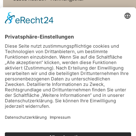
02205 - 898349
buero@hospizdienst-roesrath.de
Home
Datenschutz
Impressum
Mitmachen
Satzung
Mitglied werden
Facebook
Instagram