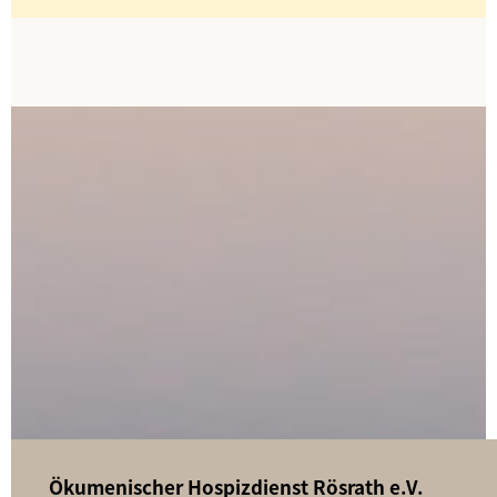
Ökumenischer Hospizdienst Rösrath e.V.