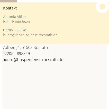
≡
Kontakt
Kontakt
Antonia Althen
Katja Hinrichsen
Antonia Althen
02205 - 898349
Katja Hinrichsen
buero@hospizdienst-roesrath.de
Koordination
Volberg 4, 51503 Rösrath
02205 - 898349
buero@hospizdienst-roesrath.de