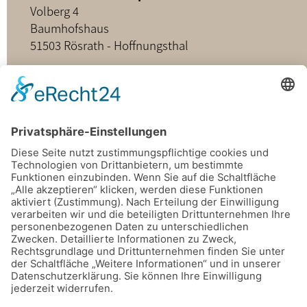
Volberg 4
Baumhofshaus
51503 Rösrath - Hoffnungsthal
02205 - 898349
buero@hospizdienst-roesrath.de
Home
Datenschutz
Impressum
Mitmachen
Satzung
Mitglied werden