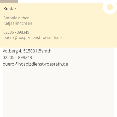
≡
Kontakt
Kontakt
Antonia Althen
Katja Hinrichsen
Antonia Althen
02205 - 898349
Katja Hinrichsen
buero@hospizdienst-roesrath.de
Koordination
Volberg 4, 51503 Rösrath
02205 - 898349
buero@hospizdienst-roesrath.de