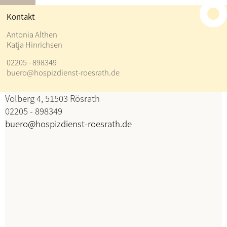
≡
Kontakt
Kontakt
Antonia Althen
Katja Hinrichsen
Antonia Althen
02205 - 898349
Katja Hinrichsen
buero@hospizdienst-roesrath.de
Koordination
Volberg 4, 51503 Rösrath
02205 - 898349
buero@hospizdienst-roesrath.de