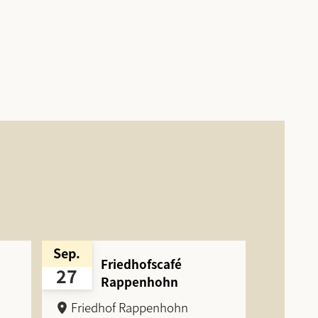
Sep.
Friedhofscafé
27
Rappenhohn
Friedhof Rappenhohn