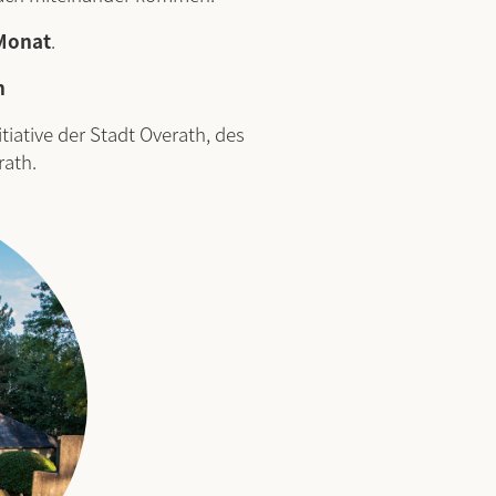
Monat
.
h
iative der Stadt Overath, des
rath.