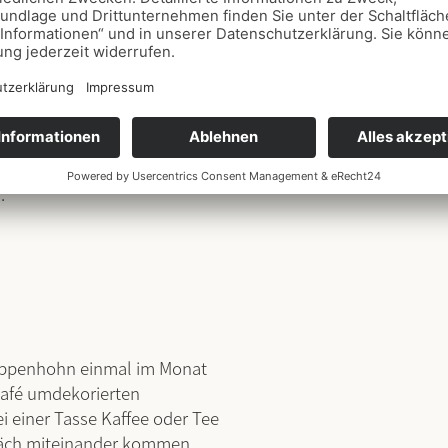
inem Stück selbstgebackenem
Monat
.
 in
Rösrath
iative der Stadt Rösrath, des
.
Rappenhohn einmal im Monat
Café umdekorierten
 einer Tasse Kaffee oder Tee
äch miteinander kommen.