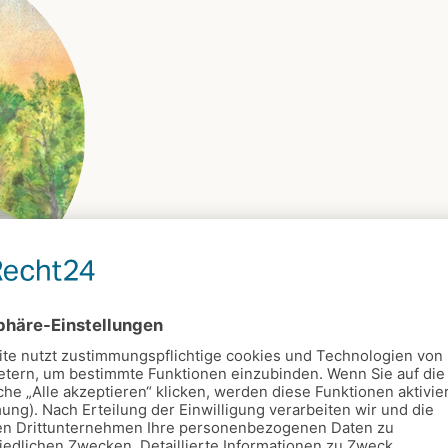
mmerberg einmal im Monat zu
e ist der 2. Sonntag im Monat
 auch jeden Monat Menschen