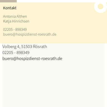
≡
Kontakt
Kontakt
Antonia Althen
Katja Hinrichsen
Antonia Althen
02205 - 898349
Katja Hinrichsen
buero@hospizdienst-roesrath.de
Koordination
Volberg 4, 51503 Rösrath
02205 - 898349
buero@hospizdienst-roesrath.de