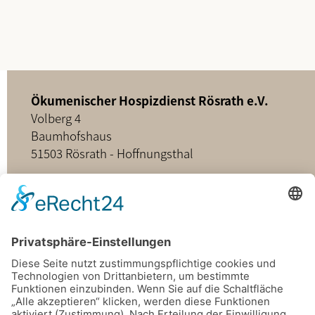
Ökumenischer Hospizdienst Rösrath e.V.
Volberg 4
Baumhofshaus
51503 Rösrath - Hoffnungsthal
02205 - 898349
buero@hospizdienst-roesrath.de
Home
Datenschutz