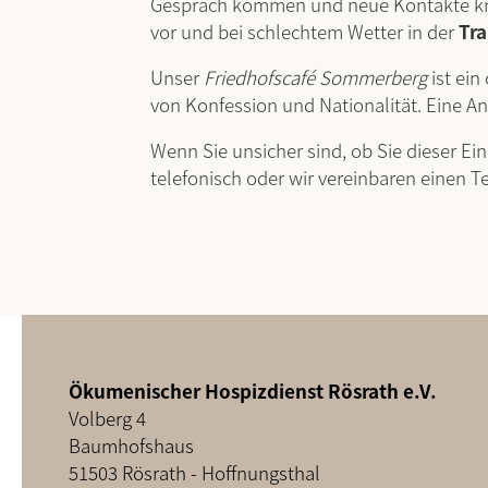
Gespräch kommen und neue Kontakte knü
vor und bei schlechtem Wetter in der
Tra
Unser
Friedhofscafé Sommerberg
ist ei
von Konfession und Nationalität. Eine A
Wenn Sie unsicher sind, ob Sie dieser E
telefonisch oder wir vereinbaren einen T
Ökumenischer Hospizdienst Rösrath e.V.
Volberg 4
Baumhofshaus
51503 Rösrath - Hoffnungsthal