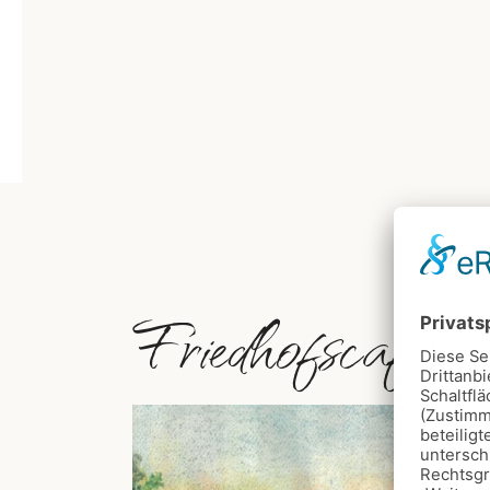
Friedhofscafé S