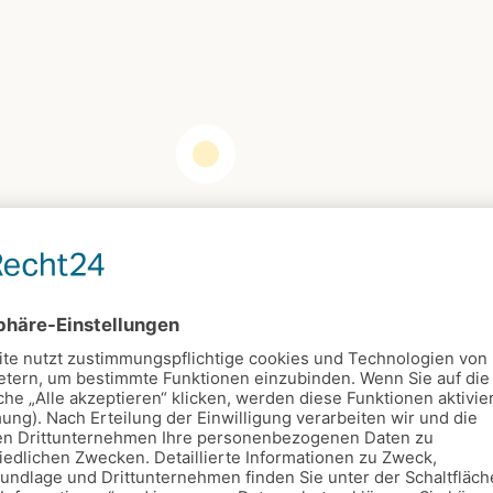
ommerberg
Kalender
Friedhofscafé