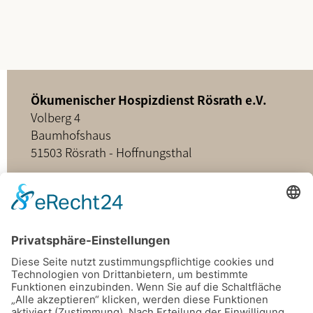
Ökumenischer Hospizdienst Rösrath e.V.
Volberg 4
Baumhofshaus
51503 Rösrath - Hoffnungsthal
02205 - 898349
buero@hospizdienst-roesrath.de
Home
Datenschutz