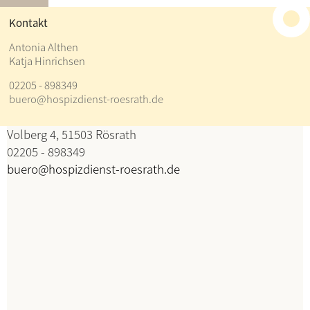
≡
Kontakt
Kontakt
Antonia Althen
Katja Hinrichsen
Antonia Althen
02205 - 898349
Katja Hinrichsen
buero@hospizdienst-roesrath.de
Koordination
Volberg 4, 51503 Rösrath
02205 - 898349
buero@hospizdienst-roesrath.de