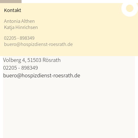
≡
Kontakt
Kontakt
Antonia Althen
Katja Hinrichsen
Antonia Althen
02205 - 898349
Katja Hinrichsen
buero@hospizdienst-roesrath.de
Koordination
Volberg 4, 51503 Rösrath
02205 - 898349
buero@hospizdienst-roesrath.de