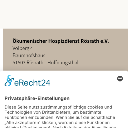
Ökumenischer Hospizdienst Rösrath e.V.
Volberg 4
Baumhofshaus
51503 Rösrath - Hoffnungsthal
02205 - 898349
buero@hospizdienst-roesrath.de
Home
Datenschutz