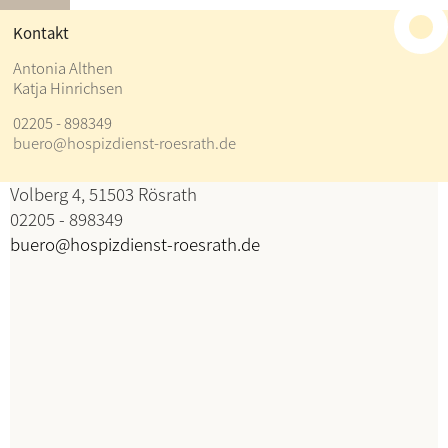
≡
Kontakt
Kontakt
Antonia Althen
Katja Hinrichsen
Antonia Althen
02205 - 898349
Katja Hinrichsen
buero@hospizdienst-roesrath.de
Koordination
Volberg 4, 51503 Rösrath
02205 - 898349
buero@hospizdienst-roesrath.de