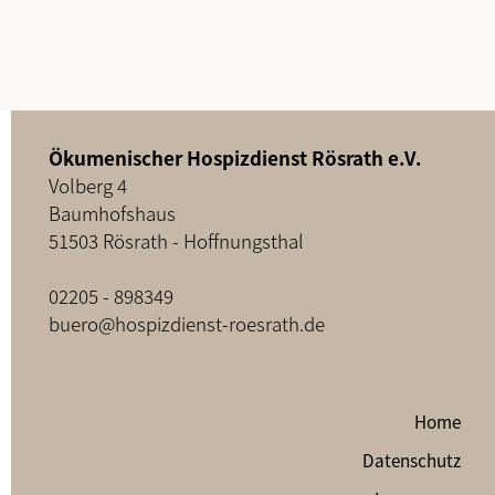
Ökumenischer Hospizdienst Rösrath e.V.
Volberg 4
Baumhofshaus
51503 Rösrath - Hoffnungsthal
02205 - 898349
buero@hospizdienst-roesrath.de
Home
Datenschutz