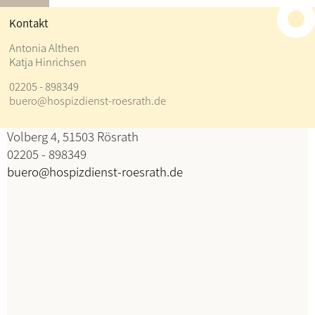
≡
Kontakt
Kontakt
Antonia Althen
Katja Hinrichsen
Antonia Althen
02205 - 898349
Katja Hinrichsen
buero@hospizdienst-roesrath.de
Koordination
Volberg 4, 51503 Rösrath
02205 - 898349
buero@hospizdienst-roesrath.de