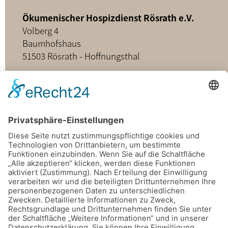
Ökumenischer Hospizdienst Rösrath e.V.
Volberg 4
Baumhofshaus
51503 Rösrath - Hoffnungsthal
02205 - 898349
buero@hospizdienst-roesrath.de
Home
Datenschutz
Impressum
Mitmachen
Satzung