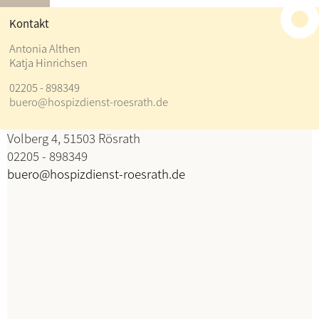
≡
Kontakt
Kontakt
Antonia Althen
Katja Hinrichsen
Antonia Althen
02205 - 898349
Katja Hinrichsen
buero@hospizdienst-roesrath.de
Koordination
Volberg 4, 51503 Rösrath
02205 - 898349
buero@hospizdienst-roesrath.de