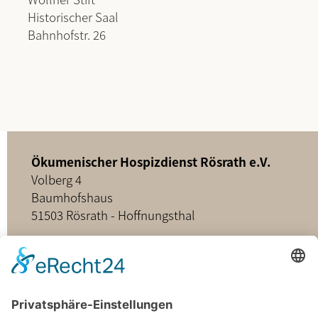
Historischer Saal
Bahnhofstr. 26
Ökumenischer Hospizdienst Rösrath e.V.
Volberg 4
Baumhofshaus
51503 Rösrath - Hoffnungsthal
02205 - 898349
buero@hospizdienst-roesrath.de