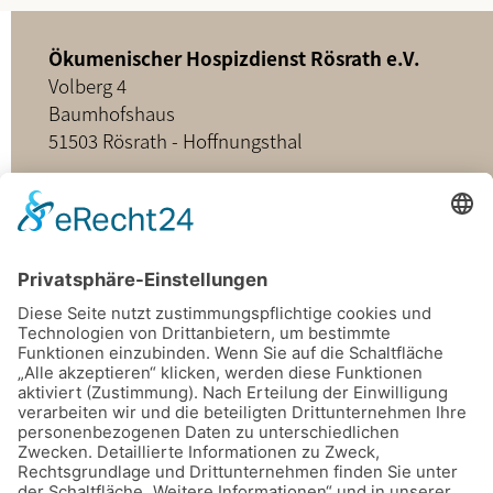
Ökumenischer Hospizdienst Rösrath e.V.
Volberg 4
Baumhofshaus
51503 Rösrath - Hoffnungsthal
02205 - 898349
buero@hospizdienst-roesrath.de
Home
Datenschutz
Impressum
Mitmachen
Satzung