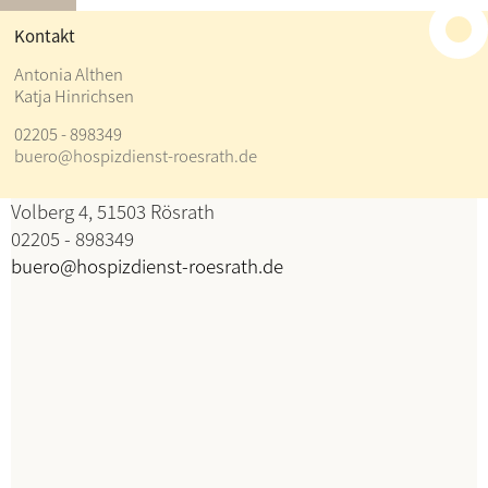
≡
Kontakt
Kontakt
Antonia Althen
Katja Hinrichsen
Antonia Althen
02205 - 898349
Katja Hinrichsen
buero@hospizdienst-roesrath.de
Koordination
Volberg 4, 51503 Rösrath
02205 - 898349
buero@hospizdienst-roesrath.de